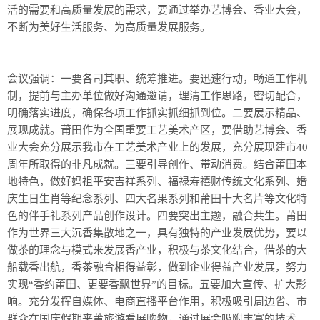
活的需要和高质量发展的需求，要通过举办艺博会、香业大会，
不断为美好生活服务、为高质量发展服务。
会议强调：一要各司其职、统筹推进。要迅速行动，畅通工作机
制，提前与主办单位做好沟通邀请，理清工作思路，密切配合，
明确落实进度，确保各项工作抓实抓细抓到位。二要展示精品、
展现成就。莆田作为全国重要工艺美术产区，要借助艺博会、香
业大会充分展示我市在工艺美术产业上的发展，充分展现建市40
周年所取得的非凡成就。三要引导创作、带动消费。结合莆田本
地特色，做好妈祖平安吉祥系列、福禄寿禧财传统文化系列、婚
庆生日生肖等纪念系列、四大名果系列和莆田十大名片等文化特
色的伴手礼系列产品创作设计。四要突出主题，融合共生。莆田
作为世界三大沉香集散地之一，具有独特的产业发展优势，要以
做茶的理念与模式来发展香产业，积极与茶文化结合，借茶的大
船载香出航，香茶融合相得益彰，做到企业得益产业发展，努力
实现“香约莆田、更要香飘世界”的目标。五要加大宣传、扩大影
响。充分发挥自媒体、电商直播平台作用，积极吸引周边省、市
群众在国庆假期来莆旅游看展购物，通过展会吸附丰富的技术、