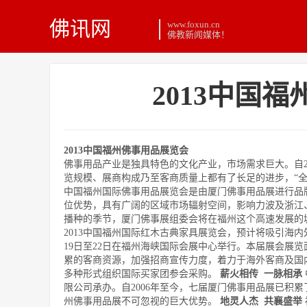
佛讯网
www.foxun.cn
佛教新闻媒体！
2013中国
2013中国福州佛事用品展览会
佛事用品产业是独具特色的文化产业，市场需求巨大。自
览规模、展商构成乃至客商质量上都有了长足的进步，“全
中国福州国际佛事用品展览会是由厦门佛事用品展进行品
位优势，具有广阔的区域市场辐射空间，影响力波及浙江
播种的季节，厦门佛事展组委会将在福州这个高速发展的
2013
中国福州国际红木古典家具展览会，预计将吸引海内
19
日至
22
日在福州海峡国际会展中心举行。本届展会展览面
累的客商资源，加强招商宣传力度，着力于海外客商及国
多种形式组织国际买家团参会采购。
薪火相传
一脉相承
限公司承办。自
2006
年至今，七届厦门佛事用品展已积累
州佛事用品展不可忽视的巨大优势。
地灵人杰
共襄盛举