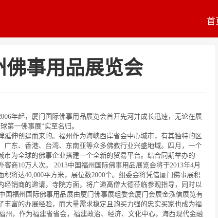
首
福州佛事用品展览会
2006
年起，厦门国际佛事用品展览会首开先河并成长迅速，
无论在展
球第一佛事展”实至名归。
牌延伸创建而来的。
福州作为海峡西岸省会中心城市，有其独特的区
、广东、香港、台湾、东南亚等众多佛教行业兴盛地域。
四月，一个
城市为全球的佛事企业搭建一个全新的贸易平台。
结合同期举办的
外客商
10
万人次。
2013
中国福州国际佛事用品展览会将于
2013
年
4
月
积将达40
,000
平方米，展位数20
00
个。组委会将凭借厦门佛事展积
内经销商的邀请，寺院方面，将广邀高僧大德莅临参观指导，同时以
中国福州国际佛事用品展由厦门佛事展组委会厦门会展金泓信展览有
了丰富的办展经验，而大量需求稳定且购买力强的忠实买家也成为福
福州，作为福建省省会，福建政治、经济、文化中心，海西现代金融