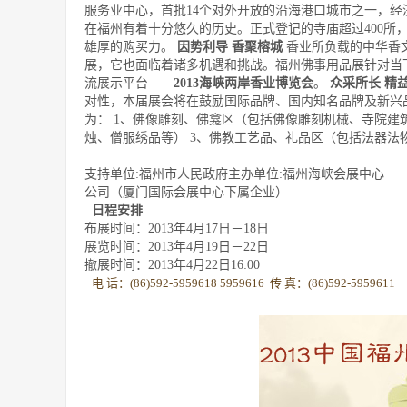
服务业中心，首批
14
个对外开放的沿海港口城市之一，经
在福州有着十分悠久的历史。正式登记的寺庙超过
400
所
雄厚的购买力。
因势利导
香聚榕城
香业所负载的中华香
展，它也面临着诸多机遇和挑战。福州佛事用品展针对当
流展示平台——
2013海峡两岸香业博览会
。
众采所长
精
对性，本届展会将在鼓励国际品牌、国内知名品牌及新兴
为：
1、
佛像雕刻、佛龛区（包括佛像雕刻机械、寺院建
烛、
僧服
绣品等）
3、佛教
工艺品
、礼品区（包括法器法
支持单位:福州市人民政府主办单位:福州海峡会展中
公司（厦门国际会展中心下属企业）
日程安排
布展时间：2013年4月17日－18日
展览时间：2013年4月19日－22日
撤展时间：2013年4月22日16:00
电 话：(86)592-5959618 5959616
传 真：(86)592-5959611