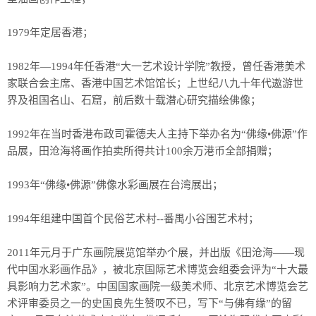
1979年定居香港；
1982年—1994年任香港“大一艺术设计学院”教授，曾任香港美术
家联合会主席、香港中国艺术馆馆长；上世纪八九十年代遨游世
界及祖国名山、石窟，前后数十载潜心研究描绘佛像；
1992年在当时香港布政司霍德夫人主持下举办名为“佛缘•佛源”作
品展，田沧海将画作拍卖所得共计100余万港币全部捐赠；
1993年“佛缘•佛源”佛像水彩画展在台湾展出；
1994年组建中国首个民俗艺术村--番禺小谷围艺术村；
2011年元月于广东画院展览馆举办个展，并出版《田沧海——现
代中国水彩画作品》，被北京国际艺术博览会组委会评为“十大最
具影响力艺术家”。中国国家画院一级美术师、北京艺术博览会艺
术评审委员之一的史国良先生赞叹不已，写下“与佛有缘”的留