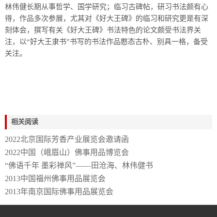
林伟健长期从事哲学、国学研究；临习古碑帖，研习书法颇有心
得，作品多次参展，尤其对《好大王碑》的临习和研究更是有深
刻体会，撰写有关《好大王碑》书法特色的论文颇受书法界关
注，以“好大王隶书”书写的书法作品憨态古朴、别具一格，备受
关注。
相关阅读
2022北京国际芳香产业展览会邀请函
2022中国（峨眉山）佛事用品博览会
“佛语千年 墨彩禅风”——田沧海、林伟健书
2013中国福州佛事用品展览会
2013年南京国际佛事用品展览会