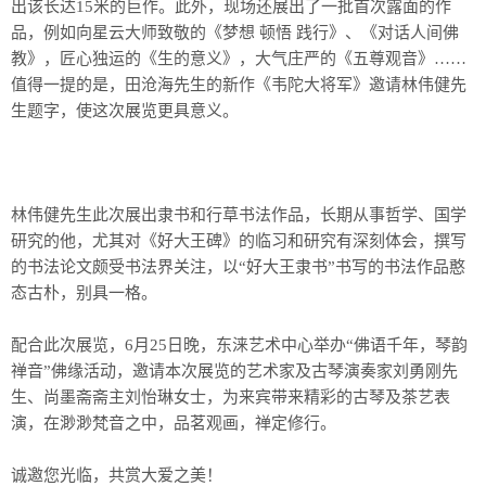
出该长达15米的巨作。此外，现场还展出了一批首次露面的作
品，例如向星云大师致敬的《梦想 顿悟 践行》、《对话人间佛
教》，匠心独运的《生的意义》，大气庄严的《五尊观音》……
值得一提的是，田沧海先生的新作《韦陀大将军》邀请林伟健先
生题字，使这次展览更具意义。
林伟健先生此次展出隶书和行草书法作品，长期从事哲学、国学
研究的他，尤其对《好大王碑》的临习和研究有深刻体会，撰写
的书法论文颇受书法界关注，以“好大王隶书”书写的书法作品憨
态古朴，别具一格。
配合此次展览，6月25日晚，东涞艺术中心举办“佛语千年，琴韵
禅音”佛缘活动，邀请本次展览的艺术家及古琴演奏家刘勇刚先
生、尚墨斋斋主刘怡琳女士，为来宾带来精彩的古琴及茶艺表
演，在渺渺梵音之中，品茗观画，禅定修行。
诚邀您光临，共赏大爱之美！