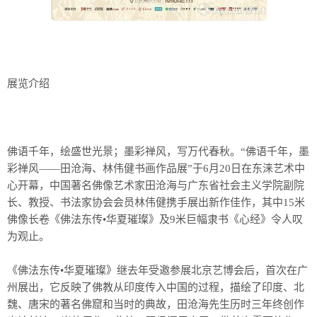
展览介绍
佛语千年，绘盛世光景；墨彩禅风，写万代春秋。“佛语千年，墨
彩禅风——田沧海、林伟健书画作品展”于6月20日在东涞艺术中
心开幕，中国著名佛像艺术家田沧海与广东省社会主义学院副院
长、教授、书法家协会会员林伟健携手展出新作佳作，其中15米
佛像长卷《佛法东传•华夏璀璨》及9米巨幅隶书《心经》令人叹
为观止。
《佛法东传•华夏璀璨》继去年受邀参展北京艺博会后，首次在广
州展出，它反映了佛教从印度传入中国的过程，描绘了印度、北
魏、唐宋的著名佛窟和当时的典故，田沧海先生历时三年终创作