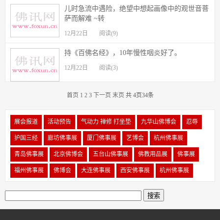
儿时急流中遇险，绝望中想起画像中的观世音菩
萨而解难 ~转
12月22日
阅读(9)
持《百佛名经》，10年慢性咽炎好了。
12月22日
阅读(3)
首页
1
2
3
下一页
末页
共 4页34条
展会报道
活动预告
气动力 禅修 打坐垫
九华山佛博会
忍辱
护国三经
廊坊佛事展
厦门佛事展
艺博会
杭州佛事展
青岛佛事展
北京佛博会
五台山佛事展
佛教用品展
佛事展
福州佛事展
佛博会
大连佛事展
西安佛事展
杭州佛事展