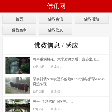
佛讯网
首页
佛教资讯
佛教活动
佛教商务
佛教信息
佛教信息 / 感应
母亲重病将死，末学发愿之后，奇迹出现……
12月25日
阅读(93)
怨亲讨债&nbsp;恐怖凶险&nbsp;佛法解怨&nbsp;
奇迹乍现
12月25日
阅读(95)
关于4个念佛的小感应……
12月25日
阅读(72)