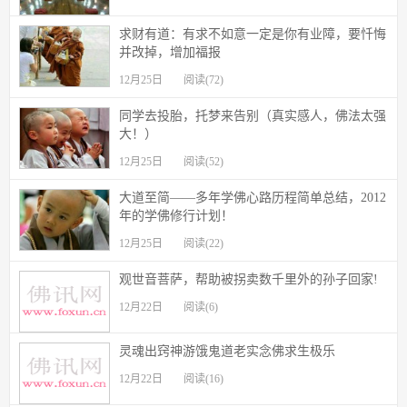
求财有道：有求不如意一定是你有业障，要忏悔
并改掉，增加福报
12月25日
阅读(72)
同学去投胎，托梦来告别（真实感人，佛法太强
大！）
12月25日
阅读(52)
大道至简——多年学佛心路历程简单总结，2012
年的学佛修行计划！
12月25日
阅读(22)
观世音菩萨，帮助被拐卖数千里外的孙子回家!
12月22日
阅读(6)
灵魂出窍神游饿鬼道老实念佛求生极乐
12月22日
阅读(16)