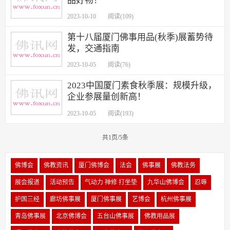
品好物！
2023-10-10
阅读(109)
第十八届厦门佛事用品(秋季)展蓄势待
发，交通指南
2023-10-05
阅读(76)
2023中国厦门素食秋季展：规模升级，
企业参展量创新高！
2023-10-05
阅读(193)
共1页/5条
佛博会
佛教资讯
厦门佛博会
法会
佛事展
佛教法务
展会报道
活动预告
气动力 禅修 打坐垫
九华山佛博会
忍辱
护国三经
廊坊佛事展
厦门佛事展
艺博会
杭州佛事展
青岛佛事展
北京佛博会
五台山佛事展
佛教用品展